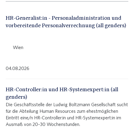
HR-Generalist:in - Personaladministration und
vorbereitende Personalverrechnung (all genders)
Wien
Center
LBG Career Center
04.08.2026
LBG Open Innovation in Science Center
HR-Controller:in und HR-Systemexpert:in (all
genders)
Die Geschäftsstelle der Ludwig Boltzmann Gesellschaft sucht
für die Abteilung Human Resources zum ehestmöglichen
Eintritt eine/n HR-Controller:in und HR-Systemexpert:in im
Ausmaß von 20–30 Wochenstunden.