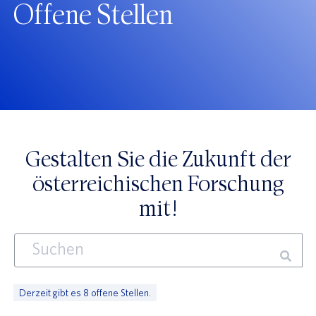
Offene Stellen
Network Medicine at the University of Vienna
Osteologie
Rehabilitation Research
Traumatologie
Wissenschaftsvermittlung und Pandemievorsorge an
der Medizinischen Universität Wien
Gestalten Sie die Zukunft der
österreichischen Forschung
mit!
Suchen
Forschungsförderung
Derzeit gibt es 8 offene Stellen.
Klinische Forschungsgruppen (KFG)